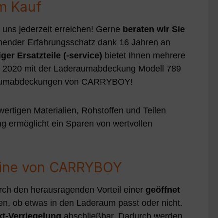
em Kauf
 uns jederzeit erreichen! Gerne
beraten wir Sie
ichender Erfahrungsschatz dank 16 Jahren an
iger Ersatzteile (-service)
bietet Ihnen mehrere
2 - 2020 mit der Laderaumabdeckung Modell 789
deraumabdeckungen von CARRYBOY!
ertigen Materialien, Rohstoffen und Teilen
 ermöglicht ein Sparen von wertvollen
bine von CARRYBOY
rch den herausragenden Vorteil einer
geöffnet
 ob etwas in den Laderaum passt oder nicht.
t-Verriegelung
abschließbar. Dadurch werden