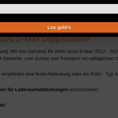
gelung
- Schwarze Lamellen
Los geht's
Isuzu D-Max Doppelkabine
 789 von Carryboy für Ihren Isuzu D-Max 2012 - 2020 
und Gewerbe, zum Schutz und Transport von alltäglichen 
 empfehlen eine feste Abdeckung oder ein Rollo - Typ Ja
llen für Laderaumabdeckungen
anzuschauen:
te/