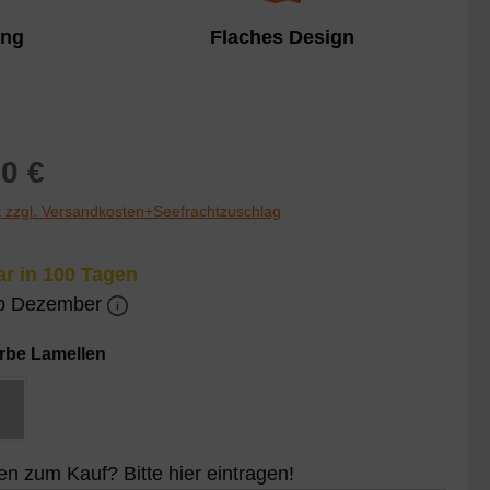
Gefühl" wieder, ohne auf eine
t bestimmt
ung
Flaches Design
Abdeckung und den damit
eeignet!
verbundenen Schutz zu verzichten
reis:
0 €
St zzgl. Versandkosten+Seefrachtzuschlag
r in 100 Tagen
ab Dezember
auswählen
arbe Lamellen
e Lamellen
Silberne Lamellen
 zum Kauf? Bitte hier eintragen!