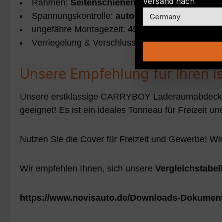
Versand nach
Rahmen:
Seitenschienen
Spannungskontrolle:
automatisch
ungefähre Montagezeit:
45-60 min
Verriegelung & Verschluss:
Zwei-Punkt-Verrie
Unsere Empfehlung für Ihren 
Unsere erstklassige CARRYBOY Laderaumabdeckung
geeignet! Es ist ein ideales Tonneau für Freizeit 
Nutzen Sie die Cover für Freizeit und Gewerbe! Wir
Wir empfehlen Ihnen, sich unsere
Vergleichstabe
https://www.novisauto.de/Downloads-Dokumen