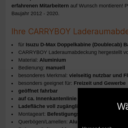
erfahrenen Mitarbeitern
auf Wunsch montieren! Pr
Baujahr 2012 - 2020.
Ihre CARRYBOY Laderaumabdec
für
Isuzu D-Max Doppelkabine (Doublecab) Ba
CARRYBOY Laderaumabdeckung hergestellt v
Material:
Aluminium
Bedienung:
manuell
besonderes Merkmal:
vielseitig nutzbar und 
besonders geeignet für:
Freizeit und Gewerbe
geöffnet fahrbar
auf ca. Innenkantenlinie
Wä
Ladefläche voll zugänglich
Montageart:
Befestigungsschienen und Kla
Querbögen/Lamellen:
Aluminium