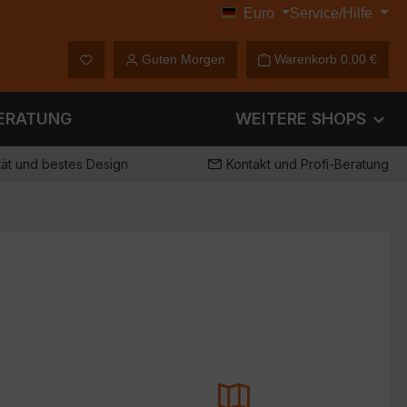
Euro
Service/Hilfe
€
Du hast 0 Produkte auf dem Merkzettel
Guten Morgen
Warenkorb
0,00 €
ERATUNG
WEITERE SHOPS
tät und bestes Design
Kontakt und Profi-Beratung
Dieses Produkt hat ein flaches
 dieser
Design und gibt so das "Pickup
rt nicht auf