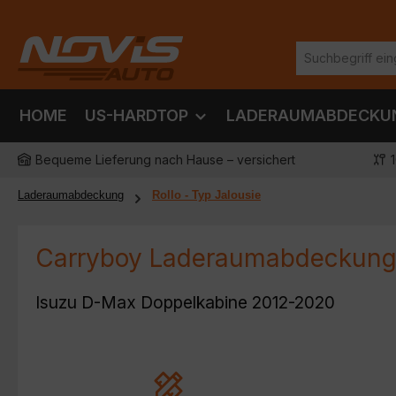
m Hauptinhalt springen
Zur Suche springen
Zur Hauptnavigation springen
HOME
US-HARDTOP
LADERAUMABDECKU
Bequeme Lieferung nach Hause – versichert
Laderaumabdeckung
Rollo - Typ Jalousie
Carryboy Laderaumabdeckung 
Isuzu D-Max Doppelkabine 2012-2020
Egal welche Marke, egal welche
Verhinde
Ausführung - unsere Produkte sind