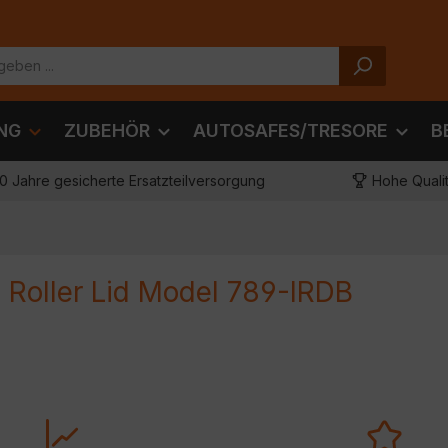
NG
ZUBEHÖR
AUTOSAFES/TRESORE
B
10 Jahre gesicherte Ersatzteilversorgung
Hohe Quali
Roller Lid Model 789-IRDB
Mit diesem Produkt in
rt Luftverwirbelungen am
Kategorie sind Sie garantie