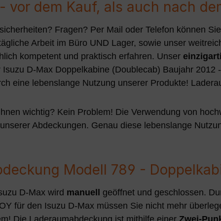
 - vor dem Kauf, als auch nach d
sicherheiten? Fragen? Per Mail oder Telefon können Sie
tägliche Arbeit im Büro UND Lager, sowie unser weitre
achlich kompetent und praktisch erfahren. Unser
einzigart
 Ihr Isuzu D-Max Doppelkabine (Doublecab) Baujahr 201
durch eine lebenslange Nutzung unserer Produkte! La
 Ihnen wichtig? Kein Problem! Die Verwendung von hochw
 unserer Abdeckungen. Genau diese lebenslange Nutzung
bdeckung Modell 789 - Doppelka
Isuzu D-Max wird
manuell
geöffnet und geschlossen. Du
ür den Isuzu D-Max müssen Sie nicht mehr überlegen,
em! Die Laderaumabdeckung ist mithilfe einer
Zwei-Punk