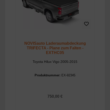
NOVISauto Laderaumabdeckung
TRIFECTA - Plane zum Falten -
EXTHC05
Toyota Hilux Vigo 2005-2015
Produktnummer:
EX-92345
Regulärer Preis:
750,00 €