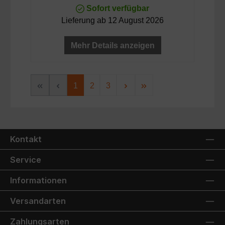
Sofort verfügbar
Lieferung ab 12 August 2026
Mehr Details anzeigen
Seite
Seite
Seite
1
2
3
Kontakt
Service
Informationen
Versandarten
Zahlungsarten