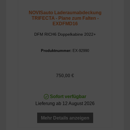
hergestellt und gewährleisten eine lange
Lebensdauer.
NOVISauto Laderaumabdeckung
TRIFECTA - Plane zum Falten -
Kaufen Sie jetzt
EXDFMD16
eine
Ladeflächenabdeckung
für Ihren Pickup
DFM RICH6 Doppelkabine 2022+
Truck und schützten Sie Ihr Transportgut vor
Witterung und Diebstahl!
Produktnummer:
EX-92990
Regulärer Preis:
750,00 €
Sofort verfügbar
Lieferung ab 12 August 2026
Mehr Details anzeigen