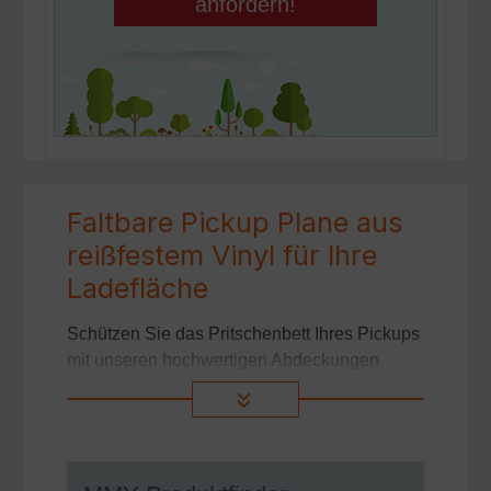
Faltbare Pickup Plane aus
reißfestem Vinyl für Ihre
Ladefläche
Schützen Sie das Pritschenbett Ihres Pickups
mit unseren hochwertigen Abdeckungen
(Planen) aus reißfestem Vinyl. Unsere Pickup
»
Plane besteht aus einem 3-Lagen-
Materialverbund aus Polypropylen (PP), einer
atmungsaktiven Folie und einer robusten