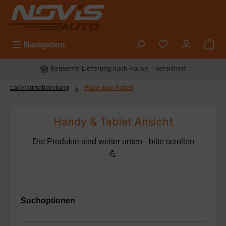
Zum Hauptinhalt springen
Du hast 0 Prod
Navigation
Bequeme Lieferung nach Hause – versichert
Laderaumabdeckung
Plane zum Falten
Handy & Tablet Ansicht
Die Produkte sind weiter unten - bitte scrollen
💪
Suchoptionen