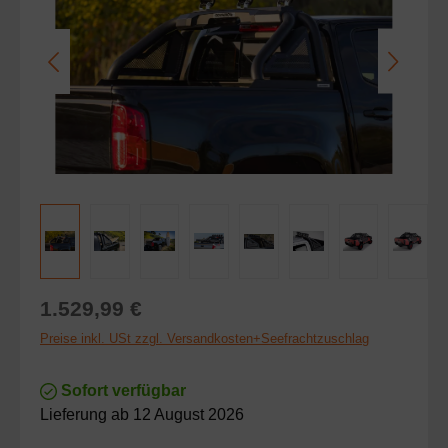
Regulärer Preis:
1.529,99 €
Preise inkl. USt zzgl. Versandkosten+Seefrachtzuschlag
Sofort verfügbar
Lieferung ab 12 August 2026