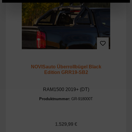
NOVISauto Überrollbügel Black
Edition GRR19-SB2
RAM1500 2019+ (DT)
Produktnummer:
GR-918000T
Regulärer Preis:
1.529,99 €