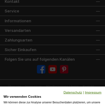
Kontakt
Service
Informationen
Versandarten
Zahlungsarten
Sicher Einkaufen
Folgen Sie uns auf folgenden Kanälen
Facebook
YouTube
Pinterest
Über uns
Impressum
Händlerzugang /-login
Kontakt
FAQ
Jobs
Ersatzteilservice
Downloads & Dokumente
Datenschutz
|
Impressum
Versand & Zahlung
Wir verwenden Cookies
Wir können diese zur Analyse unserer Besucherdaten platzieren, um unsere
Alle Preise inkl. gesetzl. Mehrwertsteuer zzgl.
Versandkosten
und ggf.