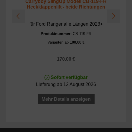
Carryboy SlingUp Modell CB-119-FR
C
Heckklappenlift - beide Richtungen
H
für Ford Ranger alle Längen 2023+
fü
Produktnummer:
CB-119-FR
Varianten ab
100,00 €
Regulärer Preis:
170,00 €
Sofort verfügbar
Lieferung ab 12 August 2026
Mehr Details anzeigen