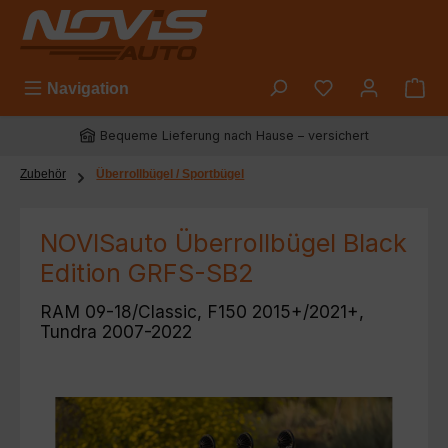
Zum Hauptinhalt springen
Du hast 0 Prod
Navigation
Bequeme Lieferung nach Hause – versichert
Zubehör
Überrollbügel / Sportbügel
NOVISauto Überrollbügel Black
Edition GRFS-SB2
RAM 09-18/Classic, F150 2015+/2021+,
Tundra 2007-2022
Bildergalerie überspringen