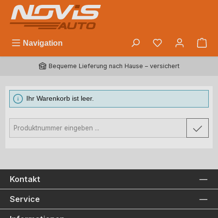
Zum Hauptinhalt springen
Du hast 0 Prod
Navigation
Bequeme Lieferung nach Hause – versichert
Ihr Warenkorb ist leer.
Produktnummer
Kontakt
Service