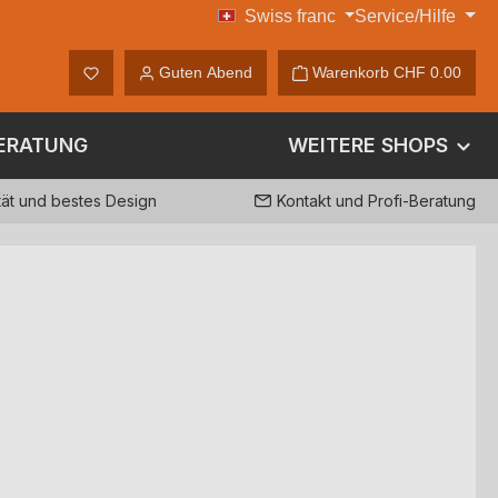
Swiss franc
Service/Hilfe
CHF
Du hast 0 Produkte auf dem Merkzettel
Guten Abend
Warenkorb
CHF 0.00
ERATUNG
WEITERE SHOPS
tät und bestes Design
Kontakt und Profi-Beratung