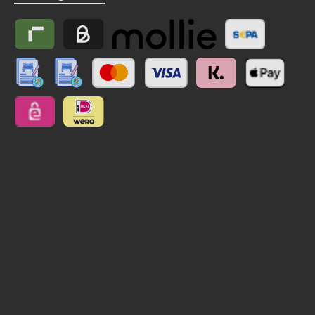
Riverty
Billie
Zahlungsdienstleister Mollie
Vorkasse (SEPA 
NO: manuelle Überweisung // Anzahlung
NO: manuelle Überweisung // Anzahlung // Schweiz
Kreditkarte
Klarna
Apple Pay
eps
iDEAL | Wero