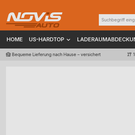
m Hauptinhalt springen
Zur Suche springen
Zur Hauptnavigation springen
HOME
US-HARDTOP
LADERAUMABDECKU
Bequeme Lieferung nach Hause – versichert