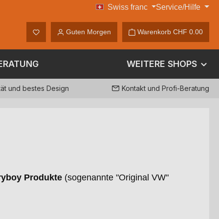
Swiss franc
Service/Hilfe
CHF
Du hast 0 Produkte auf dem Merkzettel
Guten Morgen
Warenkorb
CHF 0.00
ERATUNG
WEITERE SHOPS
tät und bestes Design
Kontakt und Profi-Beratung
ryboy Produkte
(sogenannte "Original VW"