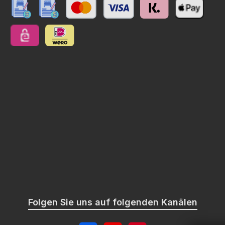
NO: manuelle Überweisung // Anzahlung
NO: manuelle Überweisung // Anzahlung // Schweiz
Kreditkarte
Klarna
Apple Pay
eps
iDEAL | Wero
Folgen Sie uns auf folgenden Kanälen