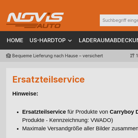
m Hauptinhalt springen
Zur Suche springen
Zur Hauptnavigation springen
HOME
US-HARDTOP
LADERAUMABDECKU
Bequeme Lieferung nach Hause – versichert
Ersatzteilservice
Hinweise:
Ersatzteilservice
für Produkte von
Carryboy 
Produkte - Kennzeichnung: VWADO)
Maximale Versandgröße aller Bilder zusammen i