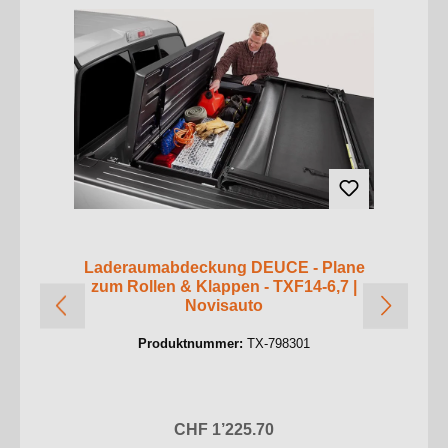
Laderaumabdeckung DEUCE - Plane
zum Rollen & Klappen - TXF14-6,7 |
Novisauto
Produktnummer:
TX-798301
Regulärer Preis:
CHF 1’225.70