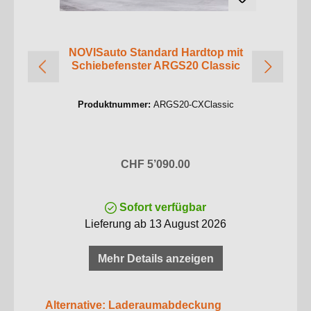
NOVISauto Standard Hardtop mit
Schiebefenster ARGS20 Classic
Produktnummer:
ARGS20-CXClassic
Regulärer Preis:
CHF 5’090.00
Sofort verfügbar
Lieferung ab 13 August 2026
Mehr Details anzeigen
Produktgalerie überspringen
Alternative: Laderaumabdeckung