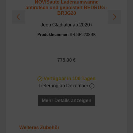
NOVISauto Laderaumwanne
antirutsch und gepolstert BEDRUG -
a
BRJG20
Jeep Gladiator ab 2020+
T
Produktnummer:
BR-BRJ20SBK
Regulärer Preis:
775,00 €
Verfügbar in 100 Tagen
Lieferung ab Dezember
Mehr Details anzeigen
Produktgalerie überspringen
Weiteres Zubehör