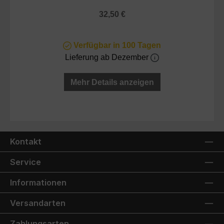
Regulärer Preis:
32,50 €
Verfügbar in 100 Tagen
Lieferung ab Dezember
Mehr Details anzeigen
Kontakt
Service
Informationen
Versandarten
Zahlungsarten