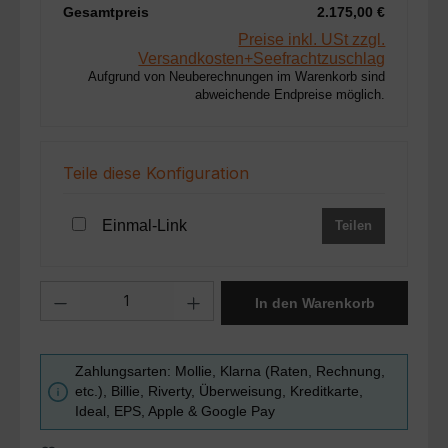
Gesamtpreis
2.175,00 €
Preise inkl. USt zzgl.
Versandkosten+Seefrachtzuschlag
Aufgrund von Neuberechnungen im Warenkorb sind
abweichende Endpreise möglich.
Teile diese Konfiguration
Einmal-Link
Teilen
Produkt Anzahl: Gib den gewünschten Wert ein oder benutze die Sc
In den Warenkorb
Zahlungsarten: Mollie, Klarna (Raten, Rechnung,
etc.), Billie, Riverty, Überweisung, Kreditkarte,
Ideal, EPS, Apple & Google Pay