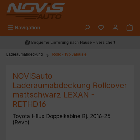
Zum Hauptinhalt springen
Du hast 0 Prod
Navigation
Bequeme Lieferung nach Hause – versichert
Laderaumabdeckung
Rollo - Typ Jalousie
NOVISauto
Laderaumabdeckung Rollcover
mattschwarz LEXAN -
RETHD16
Toyota Hilux Doppelkabine Bj. 2016-25
(Revo)