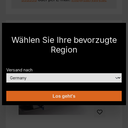
Produktvideo
Wählen Sie Ihre bevorzugte
Region
Produktgalerie überspringen
Rhiem Detail Compare
T
Versand nach
Los geht's