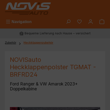
Zum Hauptinhalt springen
Du hast 0 Prod
Navigation
Bequeme Lieferung nach Hause – versichert
Zubehör
Heckklappenzubehör
NOVISauto
Heckklappenpolster TGMAT -
BRFRD24
Ford Ranger & VW Amarok 2023+
Doppelkabine
Bildergalerie überspringen