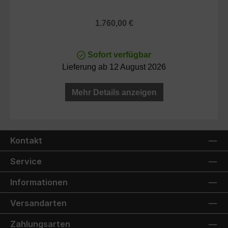
Regulärer Preis:
1.760,00 €
Sofort verfügbar
Lieferung ab 12 August 2026
Mehr Details anzeigen
Kontakt
Service
Informationen
Versandarten
Zahlungsarten