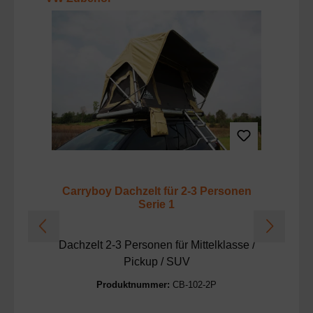
T
N
Carryboy Dachzelt für 2-3 Personen
Serie 1
Dachzelt 2-3 Personen für Mittelklasse /
Pickup / SUV
Produktnummer:
CB-102-2P