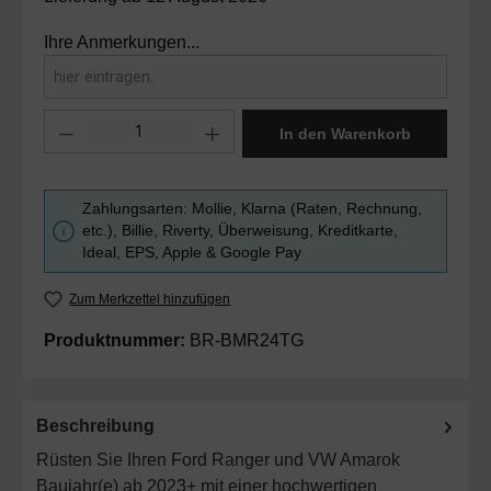
Ihre Anmerkungen...
Produkt Anzahl: Gib den gewünschten Wert ein oder benutze die Sc
In den Warenkorb
Zahlungsarten: Mollie, Klarna (Raten, Rechnung,
etc.), Billie, Riverty, Überweisung, Kreditkarte,
Ideal, EPS, Apple & Google Pay
Zum Merkzettel hinzufügen
Produktnummer:
BR-BMR24TG
Beschreibung
Rüsten Sie Ihren Ford Ranger und VW Amarok
Baujahr(e) ab 2023+ mit einer hochwertigen