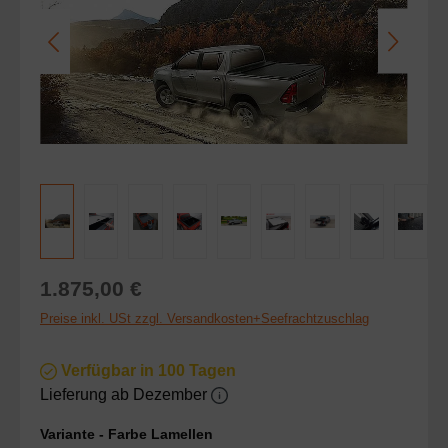
Regulärer Preis:
1.875,00 €
Preise inkl. USt zzgl. Versandkosten+Seefrachtzuschlag
Verfügbar in 100 Tagen
Lieferung ab Dezember
auswählen
Variante - Farbe Lamellen