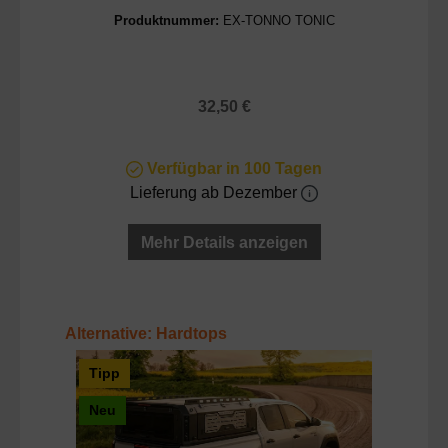
Produktnummer:
EX-TONNO TONIC
Regulärer Preis:
32,50 €
Verfügbar in 100 Tagen
Lieferung ab Dezember
Mehr Details anzeigen
Produktgalerie überspringen
Alternative: Hardtops
Tipp
Neu