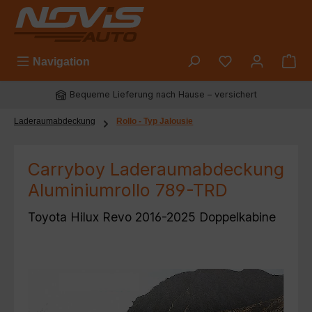
Zum Hauptinhalt springen
Du hast 0 Prod
Navigation
Bequeme Lieferung nach Hause – versichert
Laderaumabdeckung
Rollo - Typ Jalousie
Carryboy Laderaumabdeckung
Aluminiumrollo 789-TRD
Toyota Hilux Revo 2016-2025 Doppelkabine
Bildergalerie überspringen