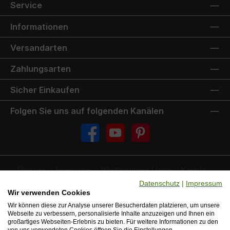
Service
Informationen
Versandarten
Zahlungsarten
Sicher Einkaufen
Folgen Sie uns auf folgenden Kanälen
Facebook
YouTube
Pinterest
Über uns
Impressum
Händlerzugang /-login
Kontakt
FAQ
Jobs
Ersatzteilservice
Downloads & Dokumente
Datenschutz
|
Impressum
Versand & Zahlung
Wir verwenden Cookies
Wir können diese zur Analyse unserer Besucherdaten platzieren, um unsere
Alle Preise inkl. gesetzl. Mehrwertsteuer zzgl.
Versandkosten
und ggf.
Webseite zu verbessern, personalisierte Inhalte anzuzeigen und Ihnen ein
Nachnahmegebühren, wenn nicht anders angegeben.
großartiges Webseiten-Erlebnis zu bieten. Für weitere Informationen zu den
¹ Ohne Gewähr. In Abhängigkeit von Lieferkonditionen (z.B. Hardtop