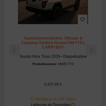
Aluminiumverstärktes Offroad- &
Ca
Camping Hardtop Nomad NM-TTD |
u
CARRYBOY
Toyota Hilux Travo 2026+ Doppelkabine
Produktnummer:
NM(R)-TTD
Regulärer Preis:
4.237,99 €
Verfügbar in 100 Tagen
Lieferung ab Dezember