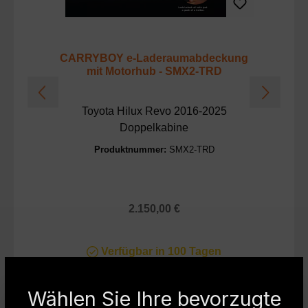
CARRYBOY e-Laderaumabdeckung
mit Motorhub - SMX2-TRD
Toyota Hilux Revo 2016-2025
Doppelkabine
Produktnummer:
SMX2-TRD
Regulärer Preis:
2.150,00 €
Verfügbar in 100 Tagen
Lieferung ab Dezember
Wählen Sie Ihre bevorzugte
Mehr Details anzeigen