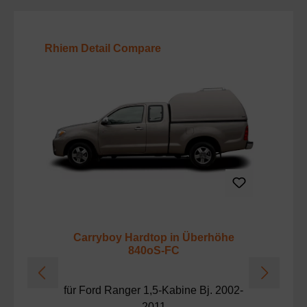
Produktgalerie überspringen
Rhiem Detail Compare
Carryboy Hardtop in Überhöhe
C
840oS-FC
für Ford Ranger 1,5-Kabine Bj. 2002-
2011