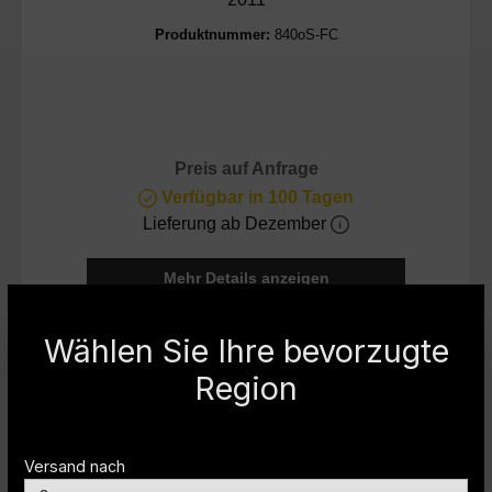
Produktnummer:
840oS-FC
Preis auf Anfrage
Verfügbar in 100 Tagen
Lieferung ab Dezember
Mehr Details anzeigen
Wählen Sie Ihre bevorzugte
Produktgalerie überspringen
Zubehör
Region
Versand nach