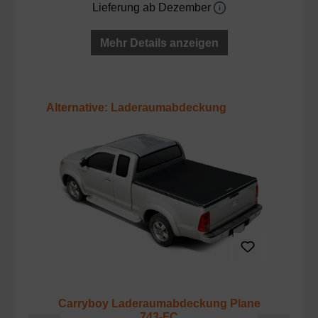
Lieferung ab Dezember
Mehr Details anzeigen
Produktgalerie überspringen
Alternative: Laderaumabdeckung
T
Carryboy Laderaumabdeckung Plane
Ca
743-FC