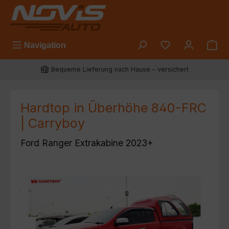
Zum Hauptinhalt springen
Du hast 0 Prod
Navigation
Bequeme Lieferung nach Hause – versichert
Hardtop in Überhöhe 840-FRC
| Carryboy
Ford Ranger Extrakabine 2023+
Bildergalerie überspringen